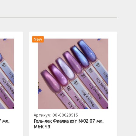
New
Артикул:
00-00028515
7 мл,
Гель-лак Фиалка кэт №02 07 мл,
M&K ЧЗ