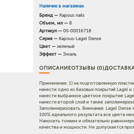
Наличие в магазинах
Бренд —
Kapous nails
(на карте)
Объем, мл —
8
Тел: +7-903-947-7028
Артикул —
00-00016718
Серия —
Kapous-Lagel Dense
Тел: +7-903-947-9492
Цвет —
зеленый
(на карт
Эффект —
Эмаль
Тел: +7-960-956-9598
ОПИСАНИЕ
ОТЗЫВЫ (0)
ДОСТАВКА
Применение: 1) на подготовленную пластин
нанести одно из базовых покрытий Lagel 
нанести выбранное цветное покрытие Lage
нанести второй слой и также заполимеризо
Заполимеризовать. Внимание: Lagel Dense
100% идеального результата все цвета нео
Наносить тонким и обязательно равномер
качества и мощности. Не допускается про