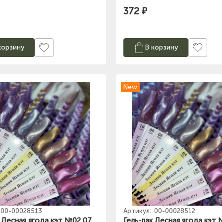
372 ₽
корзину
В корзину
New
00-00028513
Артикул:
00-00028512
к Лесная ягода кэт №02 07
Гель-лак Лесная ягода кэт