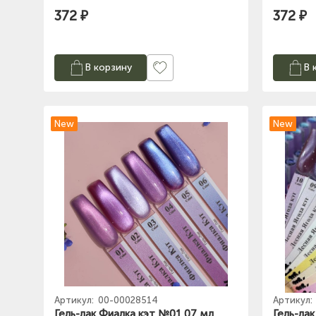
372 ₽
372 ₽
В корзину
В 
New
New
Артикул:
00-00028514
Артикул:
Гель-лак Фиалка кэт №01 07 мл,
Гель-ла