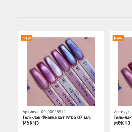
New
New
Артикул:
00-00028519
Артикул:
Гель-лак Фиалка кэт №06 07 мл,
Гель-ла
M&K ЧЗ
M&K ЧЗ