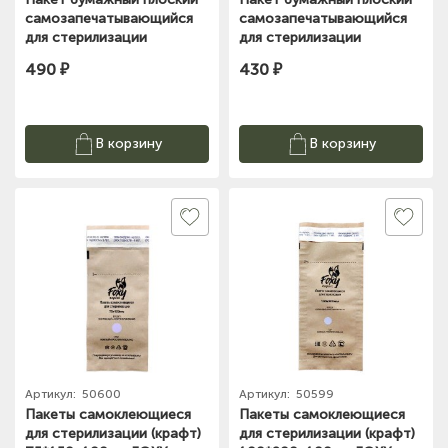
самозапечатывающийся
самозапечатывающийся
для стерилизации
для стерилизации
100х200 (белый, 100шт.)
100х200 (крафт, 100шт.)
490 ₽
430 ₽
№6879
№6877
В корзину
В корзину
Артикул:
50600
Артикул:
50599
Пакеты самоклеющиеся
Пакеты самоклеющиеся
для стерилизации (крафт)
для стерилизации (крафт)