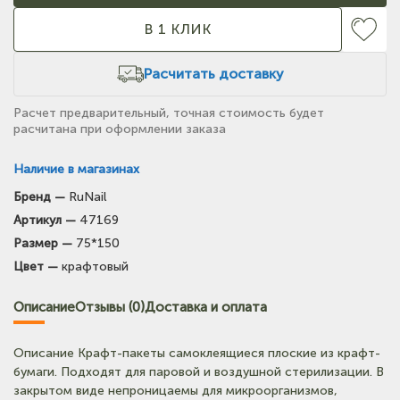
В 1 КЛИК
Расчитать доставку
Расчет предварительный, точная стоимость будет
расчитана при оформлении заказа
Наличие в магазинах
Бренд —
RuNail
(на карте)
Артикул —
47169
Тел: +7-903-947-7028
Размер —
75*150
Цвет —
крафтовый
(на карте)
Тел: +7-964-603-4984
Описание
Отзывы (0)
Доставка и оплата
(на карте)
Описание Крафт-пакеты самоклеящиеся плоские из крафт-
Тел: +7-903-947-9492
бумаги. Подходят для паровой и воздушной стерилизации. В
закрытом виде непроницаемы для микроорганизмов,