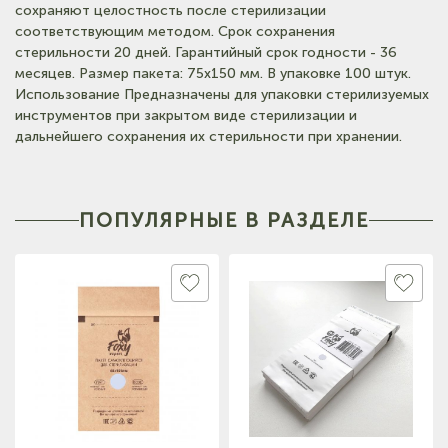
сохраняют целостность после стерилизации
(на карте)
соответствующим методом. Срок сохранения
Тел: +7-3852-721-001
стерильности 20 дней. Гарантийный срок годности - 36
месяцев. Размер пакета: 75х150 мм. В упаковке 100 штук.
(на карте)
Использование Предназначены для упаковки стерилизуемых
Тел: +7-960-965-6706
инструментов при закрытом виде стерилизации и
дальнейшего сохранения их стерильности при хранении.
ПОПУЛЯРНЫЕ В РАЗДЕЛЕ