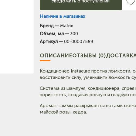
Уведомить о поступлении
Наличие в магазинах
Бренд —
Matrix
(на карте)
Объем, мл —
300
Тел: +7-903-947-7028
Артикул —
00-00007589
(на карт
Тел: +7-960-956-9598
ОПИСАНИЕ
ОТЗЫВЫ (0)
ДОСТАВКА
Кондиционер Instacure против ломкости,
восстановить силу, уменьшить ломкость су
Система из шампуня, кондиционера, спрея
пористость, создавая ровную и гладкую по
Аромат гаммы раскрывается нотами свежег
майской розы, кедра.