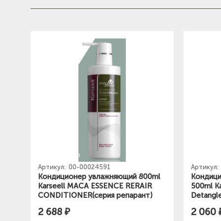
Артикул:
00-00024591
Артикул:
Кондиционер увлажняющий 800ml
Кондици
Karseell MACA ESSENCE RERAIR
500ml K
CONDITIONER(серия репарант)
Detangle
2 688 ₽
2 060 