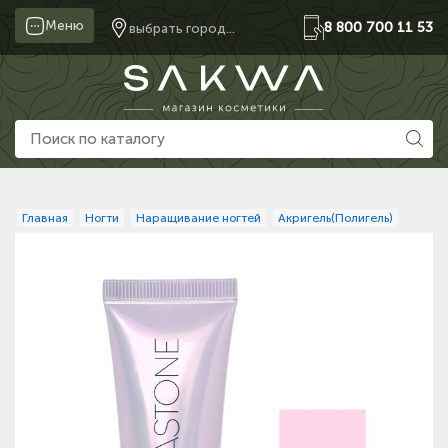
Меню
8 800 700 11 53
выбрать город...
Главная
Ногти
Наращивание ногтей
Акригель(Полигель)