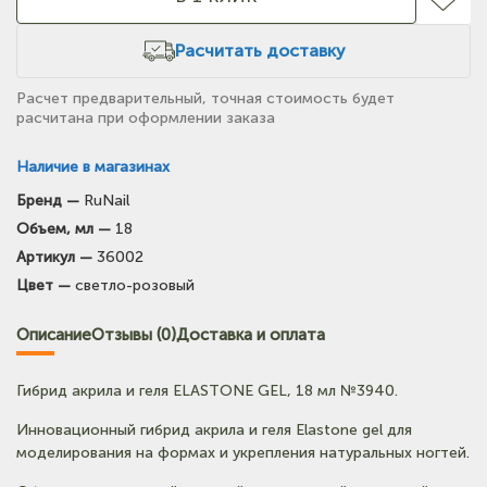
Расчитать доставку
Расчет предварительный, точная стоимость будет
расчитана при оформлении заказа
Наличие в магазинах
Бренд —
RuNail
(на карте)
Объем, мл —
18
Тел: +7-3852-721-001
Артикул —
36002
Цвет —
светло-розовый
Описание
Отзывы (0)
Доставка и оплата
Гибрид акрила и геля ELASTONE GEL, 18 мл №3940.
Инновационный гибрид акрила и геля Elastone gel для
моделирования на формах и укрепления натуральных ногтей.