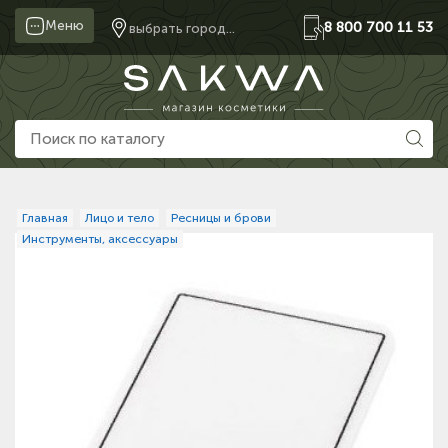
Меню
8 800 700 11 53
выбрать город...
Главная
Лицо и тело
Ресницы и брови
Инструменты, аксессуары