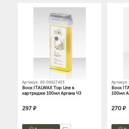
Артикул:
00-00027423
Артикул:
Воск ITALWAX Top Line в
Воск IT
картридже 100мл Аргана ЧЗ
100мл А
297 ₽
270 ₽