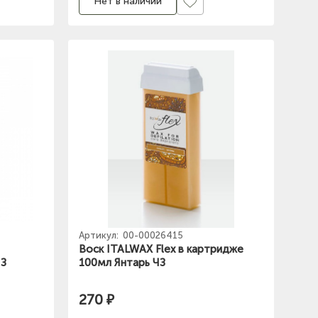
Нет в наличии
Артикул:
00-00026415
Воск ITALWAX Flex в картридже
ЧЗ
100мл Янтарь ЧЗ
270 ₽