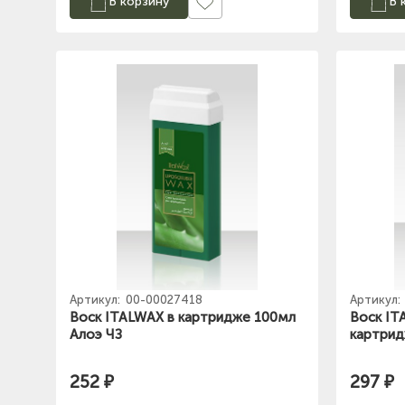
В корзину
В 
Артикул:
00-00027418
Артикул:
Воск ITALWAX в картридже 100мл
Воск IT
Алоэ ЧЗ
картрид
252 ₽
297 ₽