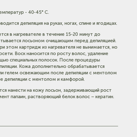
мператур - 40-45° С.
дится депиляция на руках, ногах, спине и ягодицах.
тся в нагревателе в течение 15-20 минут до
батывается лосьоном очищающим перед депиляцией.
При этом картридж из нагревателя не вынимается, но
сети. Воск наносится по росту волос, удаление
ощью специальных полосок. После процедуры
пиляции. Кожа дополнительно обрабатывается
ли гелем освежающим после депиляции с ментолом
е депиляции с ментолом и камфорой.
ся нанести на кожу лосьон, задерживающий рост
нт папаин, растворяющий белок волос – кератин.