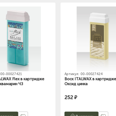
00-00027421
Артикул:
00-00027424
ALWAX Flex в картридже
Воск ITALWAX в картридж
квамарин ЧЗ
Оксид цинка
252 ₽