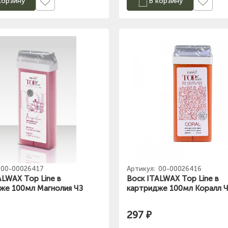
корзину
В корзину
00-00026417
Артикул:
00-00026416
ALWAX Top Line в
Воск ITALWAX Top Line в
же 100мл Магнолия ЧЗ
картридже 100мл Коралл 
297 ₽