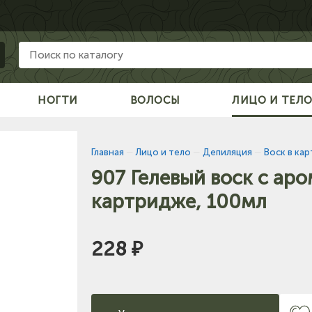
НОГТИ
ВОЛОСЫ
ЛИЦО И ТЕЛ
Главная
—
Лицо и тело
—
Депиляция
—
Воск в ка
907 Гелевый воск с аро
картридже, 100мл
228 ₽