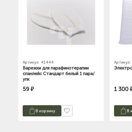
Артикул:
41444
Артикул:
Варежки для парафинотерапии
Электр
спанлейс Стандарт белый 1 пара/
упк
59 ₽
1 300 
В корзину
В 