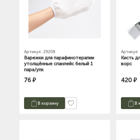
Артикул:
29208
Артикул:
Варежки для парафинотерапии
Кисть д
утолщённые спанлейс белый 1
ворс
пара/упк
76 ₽
420 ₽
В корзину
В 