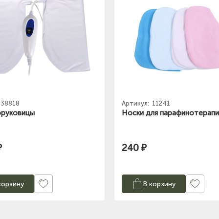
38818
Артикул:
11241
оруковицы
Носки для парафинотерапи
₽
240 ₽
корзину
В корзину