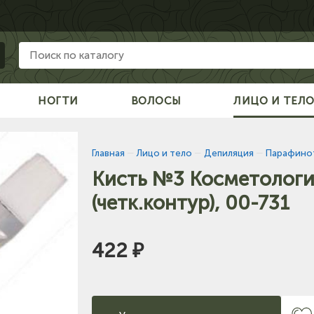
НОГТИ
ВОЛОСЫ
ЛИЦО И ТЕЛ
Главная
—
Лицо и тело
—
Депиляция
—
Парафино
Кисть №3 Косметологи
(четк.контур), 00-731
422 ₽