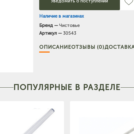
Уведомить о поступлении
Наличие в магазинах
Бренд —
Чистовье
(на карте)
Артикул —
30543
Тел: +7-903-947-7028
ОПИСАНИЕ
ОТЗЫВЫ (0)
ДОСТАВКА
карте)
Тел: +7-964-603-4984
ПОПУЛЯРНЫЕ В РАЗДЕЛЕ