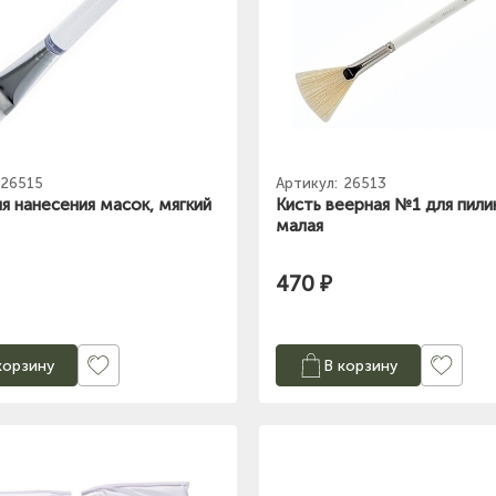
26515
Артикул:
26513
ля нанесения масок, мягкий
Кисть веерная №1 для пили
малая
470 ₽
корзину
В корзину