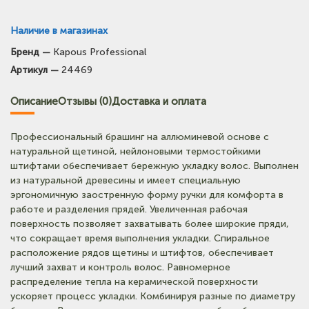
Наличие в магазинах
Бренд —
Kapous Professional
(на карте)
Артикул —
24469
Тел: +7-903-947-9492
Описание
Отзывы (0)
Доставка и оплата
(на карте)
Тел: +7-960-956-9598
Профессиональный брашинг на аллюминевой основе с
натуральной щетиной, нейлоновыми термостойкими
штифтами обеспечивает бережную укладку волос. Выполнен
из натуральной древесины и имеет специальную
эргономичную заостренную форму ручки для комфорта в
работе и разделения прядей. Увеличенная рабочая
поверхность позволяет захватывать более широкие пряди,
что сокращает время выполнения укладки. Спиральное
расположение рядов щетины и штифтов, обеспечивает
лучший захват и контроль волос. Равномерное
распределение тепла на керамической поверхности
ускоряет процесс укладки. Комбинируя разные по диаметру