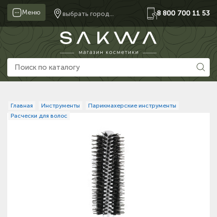
Меню
8 800 700 11 53
выбрать город...
Главная
Инструменты
Парикмахерские инструменты
Расчески для волос