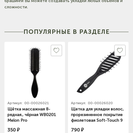
брашинги Вы можете создавать укладки любых объемов и
сложности.
ПОПУЛЯРНЫЕ В РАЗДЕЛЕ
Артикул:
00-00026021
Артикул:
00-00026020
Щётка массажная 8-
Щетка для укладки волос,
рядная., чёрная WB0201
прорезиненное покрытие
Melon Pro
фиолетовая Soft-Touch 9
рядов арт.GBR0012 Melon
350 ₽
790 ₽
Pro