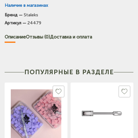
Наличие в магазинах
Бренд —
Staleks
(на карте)
Артикул —
24479
Тел: +7-3854-222-223
Описание
Отзывы (0)
Доставка и оплата
(на карте)
Тел: +7-903-947-9492
ПОПУЛЯРНЫЕ В РАЗДЕЛЕ