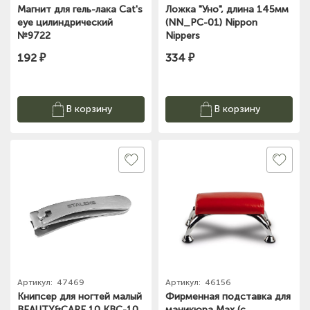
Магнит для гель-лака Cat's
Ложка "Уно", длина 145мм
eye цилиндрический
(NN_PC-01) Nippon
№9722
Nippers
192 ₽
334 ₽
В корзину
В корзину
Артикул:
47469
Артикул:
46156
Книпсер для ногтей малый
Фирменная подставка для
BEAUTY&CARE 10 KBC-10
маникюра Max (с