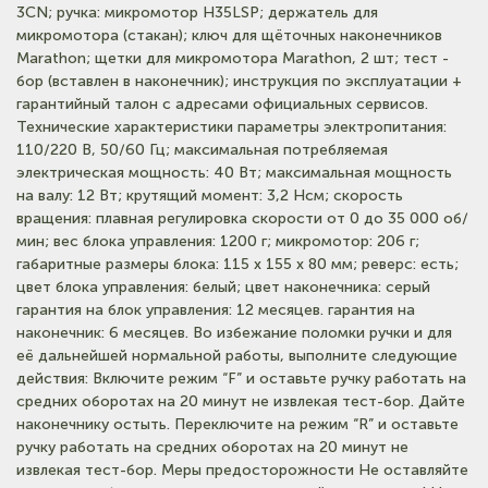
3CN; ручка: микромотор H35LSP; держатель для
микромотора (стакан); ключ для щёточных наконечников
Marathon; щетки для микромотора Marathon, 2 шт; тест -
бор (вставлен в наконечник); инструкция по эксплуатации +
гарантийный талон с адресами официальных сервисов.
Технические характеристики параметры электропитания:
110/220 B, 50/60 Гц; максимальная потребляемая
электрическая мощность: 40 Вт; максимальная мощность
на валу: 12 Вт; крутящий момент: 3,2 Нсм; скорость
вращения: плавная регулировка скорости от 0 до 35 000 об/
мин; вес блока управления: 1200 г; микромотор: 206 г;
габаритные размеры блока: 115 x 155 x 80 мм; реверс: есть;
цвет блока управления: белый; цвет наконечника: серый
гарантия на блок управления: 12 месяцев. гарантия на
наконечник: 6 месяцев. Во избежание поломки ручки и для
её дальнейшей нормальной работы, выполните следующие
действия: Включите режим “F” и оставьте ручку работать на
средних оборотах на 20 минут не извлекая тест-бор. Дайте
наконечнику остыть. Переключите на режим “R” и оставьте
ручку работать на средних оборотах на 20 минут не
извлекая тест-бор. Меры предосторожности Не оставляйте