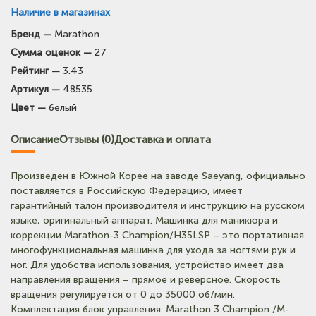
Наличие в магазинах
Бренд —
Marathon
(на карте)
Сумма оценок —
27
Тел: +7-903-947-7028
Рейтинг —
3.43
Артикул —
48535
(на карте)
Цвет —
белый
Тел: +7-3854-222-223
Описание
Отзывы (0)
Доставка и оплата
(на карте)
Тел: +7-964-603-4984
Произведен в Южной Корее на заводе Saeyang, официально
поставляется в Российскую Федерацию, имеет
(на карте)
гарантийный талон производителя и инструкцию на русском
Тел: +7-903-947-9492
языке, оригинальный аппарат. Машинка для маникюра и
коррекции Marathon-3 Champion/H35LSP – это портативная
многофункциональная машинка для ухода за ногтями рук и
ног. Для удобства использования, устройство имеет два
направления вращения – прямое и реверсное. Скорость
вращения регулируется от 0 до 35000 об/мин.
Комплектация блок управления: Marathon 3 Champion /M-