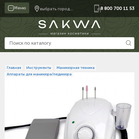
Меню
8 800 700 11 53
выбрать город...
Главная
Инструменты
Маникюрная техника
Аппараты для маникюра/педикюра