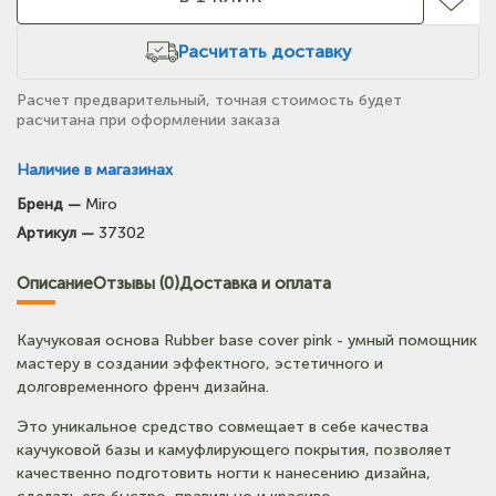
Расчитать доставку
Расчет предварительный, точная стоимость будет
расчитана при оформлении заказа
Наличие в магазинах
Бренд —
Miro
(на карте)
Артикул —
37302
Тел: +7-3852-721-001
Описание
Отзывы (0)
Доставка и оплата
Каучуковая основа Rubber base cover pink - умный помощник
мастеру в создании эффектного, эстетичного и
долговременного френч дизайна.
Это уникальное средство совмещает в себе качества
каучуковой базы и камуфлирующего покрытия, позволяет
качественно подготовить ногти к нанесению дизайна,