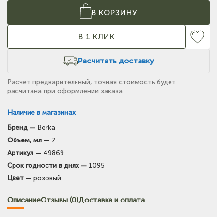
В КОРЗИНУ
В 1 КЛИК
Расчитать доставку
Расчет предварительный, точная стоимость будет
расчитана при оформлении заказа
Наличие в магазинах
Бренд —
Berka
(на карте)
Объем, мл —
7
Тел: +7-903-947-7028
Артикул —
49869
Срок годности в днях —
1095
(на карте)
Цвет —
розовый
Тел: +7-3854-222-223
Описание
Отзывы (0)
Доставка и оплата
(на карте)
Тел: +7-964-603-4984