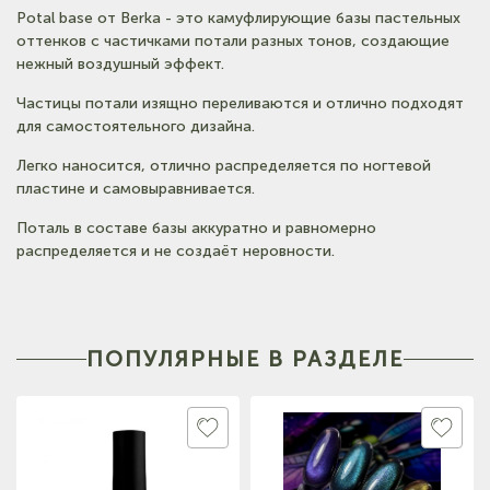
Potal base от Berka - это камуфлирующие базы пастельных
оттенков с частичками потали разных тонов, создающие
(на карте)
нежный воздушный эффект.
Тел: +7-903-947-9492
Частицы потали изящно переливаются и отлично подходят
для самостоятельного дизайна.
(на карте)
Легко наносится, отлично распределяется по ногтевой
Тел: +7-3852-721-001
пластине и самовыравнивается.
Поталь в составе базы аккуратно и равномерно
(на карте)
распределяется и не создаёт неровности.
Тел: +7-960-965-6706
(на карте)
Тел: +7-960-956-9598
ПОПУЛЯРНЫЕ В РАЗДЕЛЕ