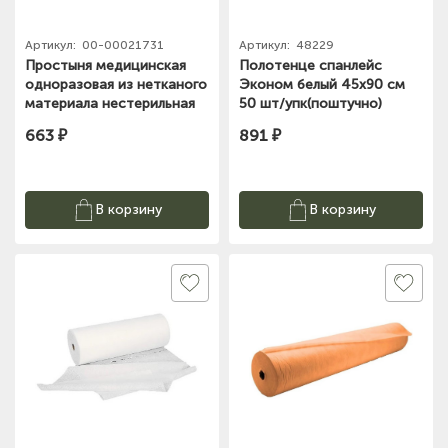
Артикул:
00-00021731
Артикул:
48229
Простыня медицинская
Полотенце спанлейс
одноразовая из нетканого
Эконом белый 45х90 см
материала нестерильная
50 шт/упк(поштучно)
по ТУ 13.95.10-001-
Чистовье 603-085
663 ₽
891 ₽
83789947-202
В корзину
В корзину