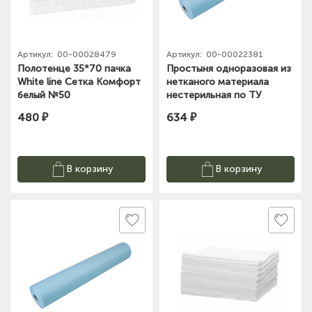
Артикул:
00-00028479
Артикул:
00-00022381
Полотенце 35*70 пачка
Простыня одноразовая из
White line Сетка Комфорт
нетканого материала
белый №50
нестерильная по ТУ
13.95.10-001-83789947-
480 ₽
634 ₽
202 (рол) белый
В корзину
В корзину