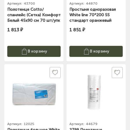
Артикул:
43700
Артикул:
44870
Полотенце Cotto/
Простыня одноразовая
спанлейс (Сетка) Комфорт
White line 70*200 SS
Белый 45х90 см 70 шт/упк
стандарт оранжевый
Рулон, 603-271
№100 рол
1 813 ₽
1 851 ₽
В корзину
В корзину
Артикул:
12025
Артикул:
44679
Полотенце большое White
2799 Полотенце