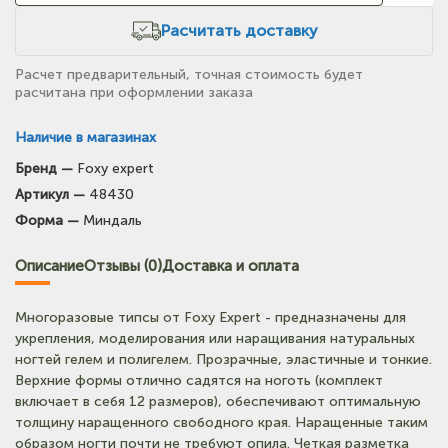
Расчитать доставку
Расчет предварительный, точная стоимость будет
расчитана при оформлении заказа
Наличие в магазинах
Бренд —
Foxy expert
(на карте)
Артикул —
48430
Тел: +7-903-947-7028
Форма —
Миндаль
(на карте)
Описание
Отзывы (0)
Доставка и оплата
Тел: +7-964-603-4984
Многоразовые типсы от Foxy Expert - предназначены для
(на карте)
укрепления, моделирования или наращивания натуральных
Тел: +7-903-947-9492
ногтей гелем и полигелем. Прозрачные, эластичные и тонкие.
Верхние формы отлично садятся на ноготь (комплект
включает в себя 12 размеров), обеспечивают оптимальную
(на карте)
толщину наращенного свободного края. Наращенные таким
Тел: +7-3852-721-001
образом ногти почти не требуют опила. Четкая разметка