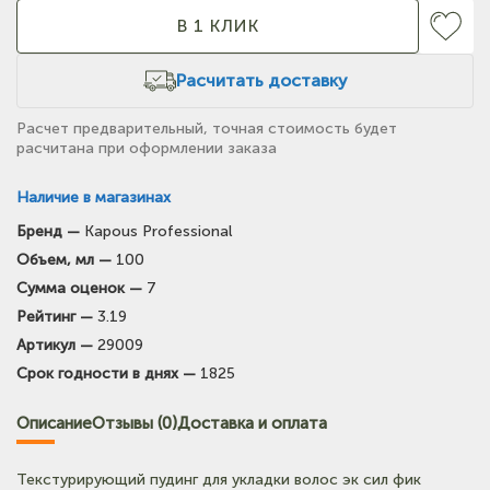
В 1 КЛИК
Расчитать доставку
Расчет предварительный, точная стоимость будет
расчитана при оформлении заказа
Наличие в магазинах
Бренд —
Kapous Professional
(на карте)
Объем, мл —
100
Тел: +7-903-947-7028
Сумма оценок —
7
Рейтинг —
3.19
(на карте)
Артикул —
29009
Тел: +7-3854-222-223
Срок годности в днях —
1825
(на карте)
Описание
Отзывы (0)
Доставка и оплата
Тел: +7-964-603-4984
Текстурирующий пудинг для укладки волос эк сил фик