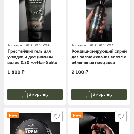
Артикул:
00-00028204
Артикул:
00-00028203
Престайлинг гель для
Кондиционирующий спрей
укладки и дисциплины
для разглаживания волос и
волос (150 мл)Hair Sekta
облегчения процесса
расчесывания 250 мл Hair
1 800 ₽
2 100 ₽
Sekta
В корзину
В корзину
New
New