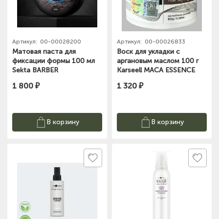
Артикул:
00-00028200
Артикул:
00-00026833
Матовая паста для
Воск для укладки с
фиксации формы 100 мл
аргановым маслом 100 г
Sekta BARBER
Karseell MACA ESSENCE
REPAIR HAIR STYLING WAX
1 800 ₽
1 320 ₽
в интернет магазине
Sakwa.ru
В корзину
В корзину