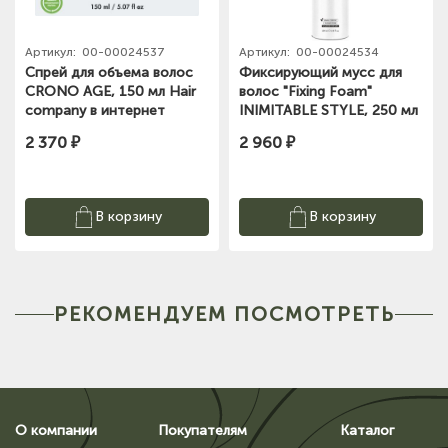
Артикул:
00-00024537
Артикул:
00-00024534
Спрей для объема волос
Фиксирующий мусс для
CRONO AGE, 150 мл Hair
волос "Fixing Foam"
company в интернет
INIMITABLE STYLE, 250 мл
магазине Sakwa.ru
Hair company в интернет
2 370 ₽
2 960 ₽
магазине Sakwa.ru
В корзину
В корзину
РЕКОМЕНДУЕМ ПОСМОТРЕТЬ
О компании
Покупателям
Каталог