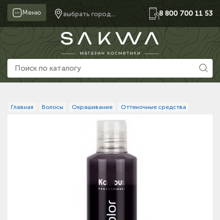
Меню
8 800 700 11 53
выбрать город...
Главная
Волосы
Окрашивание
Оттеночные средства