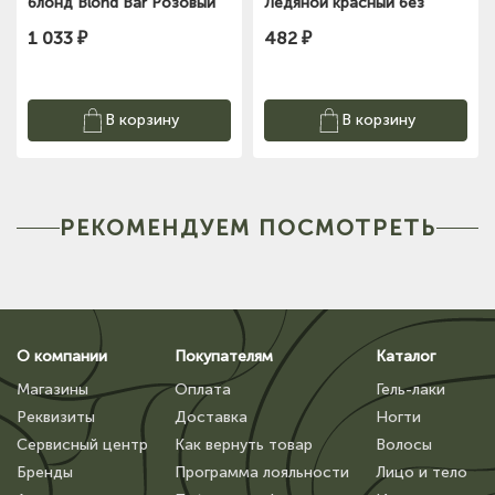
блонд Blond Bar Розовый
Ледяной красный без
300мл Kapous
аммиака и оки-ля 100 мл
1 033 ₽
482 ₽
LUXOR Professional
В корзину
В корзину
РЕКОМЕНДУЕМ ПОСМОТРЕТЬ
О компании
Покупателям
Каталог
Магазины
Оплата
Гель-лаки
Реквизиты
Доставка
Ногти
Сервисный центр
Как вернуть товар
Волосы
Бренды
Программа лояльности
Лицо и тело