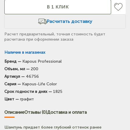
В 1 КЛИК
Расчитать доставку
Расчет предварительный, точная стоимость будет
расчитана при оформлении заказа
Наличие в магазинах
Бренд —
Kapous Professional
(на карте)
Объем, мл —
200
Тел: +7-964-603-4984
Артикул —
46756
Серия —
Kapous-Life Color
(на карте)
Срок годности в днях —
1825
Тел: +7-903-947-9492
Цвет —
графит
(на карте)
Описание
Отзывы (0)
Доставка и оплата
Тел: +7-3852-721-001
Шампунь придает более глубокий оттенок ранее