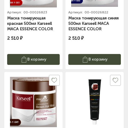
Артикул:
00-00026823
Артикул:
00-00026822
Маска тонирующая
Маска тонирующая синяя
красная 500мл Karseell
500мл Karseell MACA
MACA ESSENCE COLOR
ESSENCE COLOR
DEPOSITION RED HAIR
DEPOSITION BLUE HAIR
2 510 ₽
2 510 ₽
MASK
MASK
В корзину
В корзину