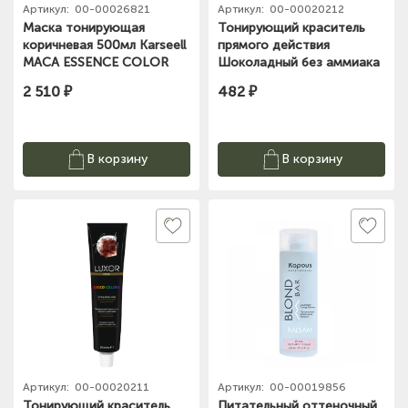
Артикул:
00-00026821
Артикул:
00-00020212
Маска тонирующая
Тонирующий краситель
коричневая 500мл Karseell
прямого действия
MACA ESSENCE COLOR
Шоколадный без аммиака
DEPOSITION BROWN HAIR
и окислителя Luxor
2 510 ₽
482 ₽
MASK
Professional 100 ml
В корзину
В корзину
Артикул:
00-00020211
Артикул:
00-00019856
Тонирующий краситель
Питательный оттеночный