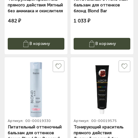
прямого действия Мятный
бальзам для оттенков
без аммиака и окислителя
блонд Blond Bar
Luxor Professional 100 ml
Перламутровый 300мл
482 ₽
1 033 ₽
(101
Kapous
В корзину
В корзину
Артикул:
00-00019330
Артикул:
00-00019575
Питательный оттеночный
Тонирующий краситель
бальзам для оттенков
прямого действия