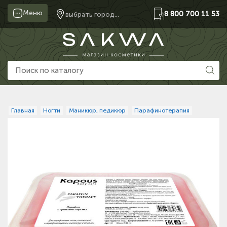
Меню
8 800 700 11 53
выбрать город...
Главная
Ногти
Маникюр, педикюр
Парафинотерапия