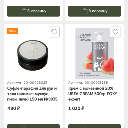
В корзину
В корзину
New
Артикул:
00-00028023
Артикул:
00-00025138
Суфле-парафин для рук и
Крем с мочевиной 20%
тела (аромат: мускус,
UREA CREAM 500гр FOXY
пион, личи) 150 мл №9835
expert
ЧЗ
480 ₽
1 030 ₽