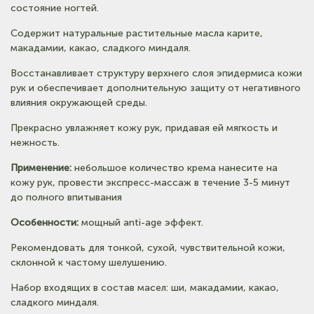
(на карте)
состояние ногтей.
Тел: +7-903-947-9492
Содержит натуральные растительные масла карите,
макадамии, какао, сладкого миндаля.
(на карте)
Тел: +7-3852-721-001
Восстанавливает структуру верхнего слоя эпидермиса кожи
рук и обеспечивает дополнительную защиту от негативного
влияния окружающей среды.
(на карте)
Тел: +7-960-965-6706
Прекрасно увлажняет кожу рук, придавая ей мягкость и
нежность.
(на карте)
Применение:
небольшое количество крема нанесите на
Тел: +7-960-956-9598
кожу рук, провести экспресс-массаж в течение 3-5 минут
до полного впитывания
Особенности:
мощный anti-age эффект.
Рекомендовать для тонкой, сухой, чувствительной кожи,
склонной к частому шелушению.
Набор входящих в состав масел: ши, макадамии, какао,
сладкого миндаля.