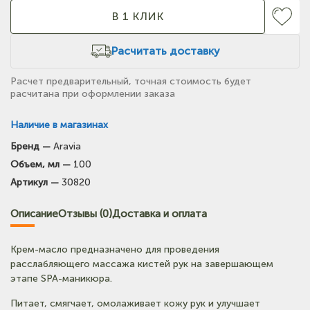
В 1 КЛИК
Расчитать доставку
Расчет предварительный, точная стоимость будет
расчитана при оформлении заказа
Наличие в магазинах
Бренд —
Aravia
(на карте)
Объем, мл —
100
Тел: +7-903-947-7028
Артикул —
30820
(на карте)
Описание
Отзывы (0)
Доставка и оплата
Тел: +7-3854-222-223
Крем-масло предназначено для проведения
(на карте)
расслабляющего массажа кистей рук на завершающем
Тел: +7-964-603-4984
этапе SPA-маникюра.
Питает, смягчает, омолаживает кожу рук и улучшает