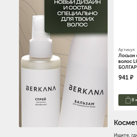
Артикул:
Лосьон 
волос L
БОЛГАР
941 ₽
В 
Космет
Ищите, гд