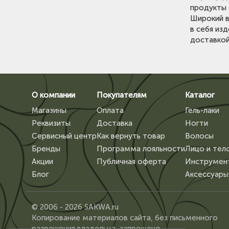
продукты 
Широкий в
в себя из
доставкой
О компании
Покупателям
Каталог
Магазины
Оплата
Гель-лаки
Реквизиты
Доставка
Ногти
Сервисный центр
Как вернуть товар
Волосы
Бренды
Программа лояльности
Лицо и тел
Акции
Публичная оферта
Инструмен
Блог
Аксессуары
© 2006 - 2026 SAKWA.ru
Копирование материалов сайта, без письменного
разрешения владельца, запрещено.