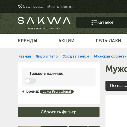
Ваш город:
выбрать город...
Каталог
БРЕНДЫ
АКЦИИ
ГЕЛЬ-ЛАКИ
Главная
—
Лицо и тело
—
Уход за телом
—
Мужская космети
Мужс
Только в наличии:
По назв
Бренд:
Luxor Professional