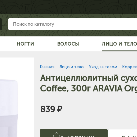
НОГТИ
ВОЛОСЫ
ЛИЦО И ТЕЛ
Главная
—
Лицо и тело
—
Уход за телом
—
Коррек
Антицеллюлитный сухой
Coffee, 300г ARAVIA O
839 ₽