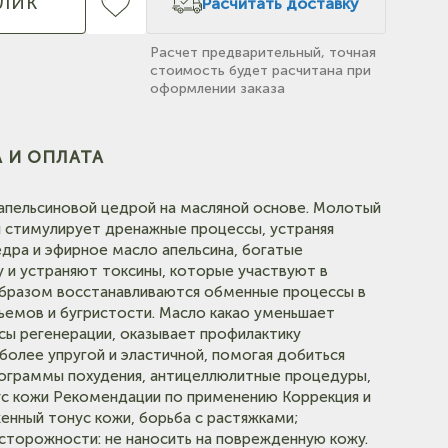
КЛИК
Расчитать доставку
Расчет предварительный, точная
стоимость будет расчитана при
оформлении заказа
 И ОПЛАТА
(на
 апельсиновой цедрой на масляной основе. Молотый
и стимулирует дренажные процессы, устраняя
дра и эфирное масло апельсина, богатые
 и устраняют токсины, которые участвуют в
(на карте)
образом восстанавливаются обменные процессы в
ъемов и бугристости. Масло какао уменьшает
сы регенерации, оказывает профилактику
более упругой и эластичной, помогая добиться
рограммы похудения, антицеллюлитные процедуры,
ус кожи Рекомендации по применению Коррекция и
енный тонус кожи, борьба с растяжками;
сторожности: не наносить на поврежденную кожу.