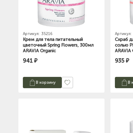
Артикул:
35216
Артикул:
Крем для тела питательный
Скраб д
цветочный Spring Flowers, 300мл
солью Pi
ARAVIA Organic
ARAVIA 
941 ₽
935 ₽
В корзину
В 