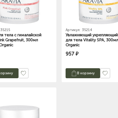
35215
Артикул:
35214
ля тела с гималайской
Увлажняющий укрепляющий
nk Grapefruit, 300мл
для тела Vitality SPA, 300
Organic
Organic
957 ₽
корзину
В корзину