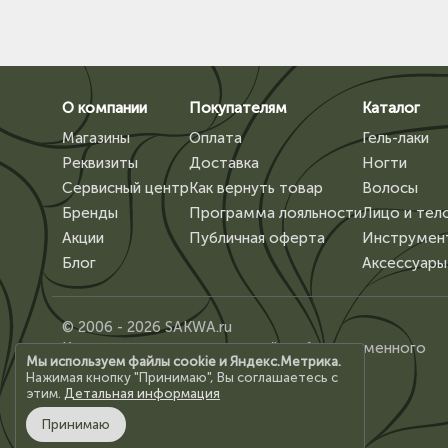
О компании
Покупателям
Каталог
Магазины
Оплата
Гель-лаки
Реквизиты
Доставка
Ногти
Сервисный центр
Как вернуть товар
Волосы
Бренды
Программа лояльности
Лицо и тел
Акции
Публичная оферта
Инструмен
Блог
Аксессуары
© 2006 - 2026 SAKWA.ru
Копирование материалов сайта, без письменного
Мы используем файлы cookie и Яндекс.Метрика.
разрешения владельца, запрещено.
Нажимая кнопку "Принимаю", Вы соглашаетесь с
этим.
Детальная информация
Принимаю