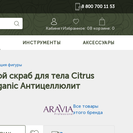
8 800 700 11 53
Кабинет
Избранное:
0
В корзине: 0
О
ИНСТРУМЕНТЫ
АКСЕССУАРЫ
ция фигуры
 скраб для тела Citrus
rganic Антицеллюлит
Все товары
этого бренда