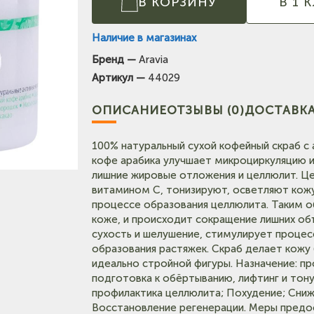
В КОРЗИНУ
В 1 
Наличие в магазинах
Бренд —
Aravia
(на карте)
Артикул —
44029
Тел: +7-903-947-7028
(на карте)
ОПИСАНИЕ
ОТЗЫВЫ (0)
ДОСТАВКА
Тел: +7-3854-222-223
100% натуральный сухой кофейный скраб с
карте)
кофе арабика улучшает микроциркуляцию 
Тел: +7-964-603-4984
лишние жировые отложения и целлюлит. Це
витамином С, тонизируют, осветляют кожу
процессе образования целлюлита. Таким 
Тел: +7-903-947-9492
коже, и происходит сокращение лишних об
сухость и шелушение, стимулирует процес
(на карте)
образования растяжек. Скраб делает кожу 
Тел: +7-3852-721-001
идеально стройной фигуры. Назначение: п
подготовка к обёртыванию, лифтинг и тон
профилактика целлюлита; Похудение; Сниж
Восстановление регенерации. Меры предо