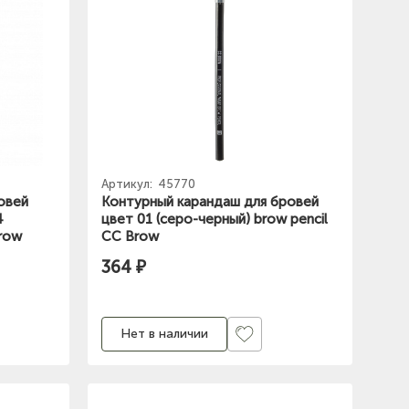
Артикул:
45770
овей
Контурный карандаш для бровей
4
цвет 01 (серо-черный) brow pencil
Brow
СС Brow
364 ₽
Нет в наличии