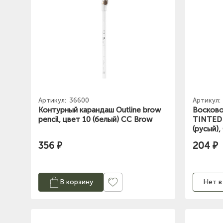
Артикул:
36600
Артикул:
Контурный карандаш Outline brow
Восково
pencil, цвет 10 (белый) CC Brow
TINTED
(русый)
356 ₽
204 ₽
В корзину
Нет в