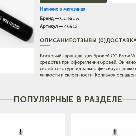
Наличие в магазинах
Бренд —
CC Brow
(на карте)
Артикул —
46912
Тел: +7-903-947-7028
ОПИСАНИЕ
ОТЗЫВЫ (0)
ДОСТАВКА
карте)
Тел: +7-964-603-4984
Восковый карандаш для бровей CC Brow W
(на карте)
средства при оформлении бровей. Он нано
Тел: +7-3852-721-001
своей текстуре идеально фиксирует даже 
липкости и склеенности. Колпачок оснащен
Тел: +7-960-965-6706
(на карт
ПОПУЛЯРНЫЕ В РАЗДЕЛЕ
Тел: +7-960-956-9598