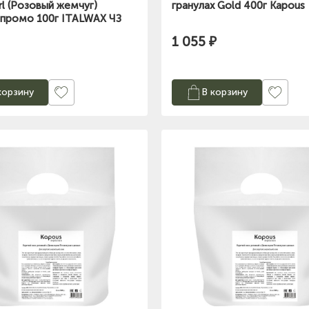
rl (Розовый жемчуг)
гранулах Gold 400г Kapous
 промо 100г ITALWAX ЧЗ
1 055 ₽
корзину
В корзину