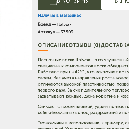
В КОРЗИНУ
В 1 
Наличие в магазинах
Бренд —
Italwax
(на карте)
Артикул —
37503
Тел: +7-903-947-7028
ОПИСАНИЕ
ОТЗЫВЫ (0)
ДОСТАВКА
карте)
Тел: +7-964-603-4984
Пленочные воски Italwax – это улучшенный 
специальных компонентов воски обладают
Тел: +7-903-947-9492
Работают при t +42°С, что исключает воз
слоем, без учета направления роста волос
(на карте)
отличаются высокой пластичностью, позв
Тел: +7-3852-721-001
первого раза. За счет длительного теплов
захватывают каждые, даже короткие и жест
Тел: +7-960-965-6706
Снимаются воски пленкой, удаляя полность
себя обломанных волос, раздражений и пок
Экономичны в использовании, к примеру, 
аппликацией. Уменьшают расход средств п