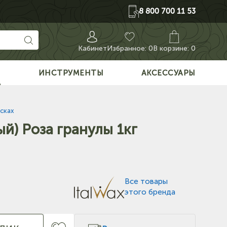
8 800 700 11 53
Кабинет
Избранное:
0
В корзине: 0
О
ИНСТРУМЕНТЫ
АКСЕССУАРЫ
сках
й) Роза гранулы 1кг
Все товары
этого бренда