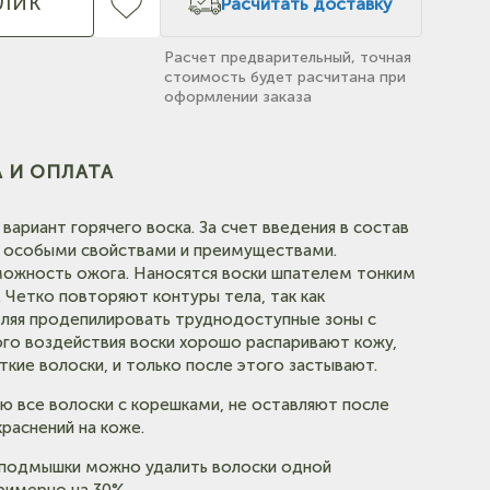
КЛИК
Расчитать доставку
Расчет предварительный, точная
стоимость будет расчитана при
оформлении заказа
(на
 И ОПЛАТА
вариант горячего воска. За счет введения в состав
(на карте)
 особыми свойствами и преимуществами.
можность ожога. Наносятся воски шпателем тонким
. Четко повторяют контуры тела, так как
оляя продепилировать труднодоступные зоны с
ого воздействия воски хорошо распаривают кожу,
кие волоски, и только после этого застывают.
(на карте)
ю все волоски с корешками, не оставляют после
раснений на коже.
с подмышки можно удалить волоски одной
римерно на 30%.