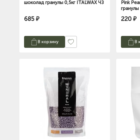
шоколад гранулы 0,5кг ITALWAX ЧЗ
Pink Pea
гранулы
685 ₽
220 ₽
В корзину
В 