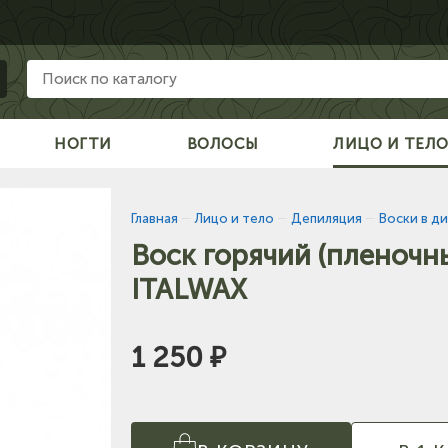
НОГТИ
ВОЛОСЫ
ЛИЦО И ТЕЛ
Главная
—
Лицо и тело
—
Депиляция
—
Воски в ди
Воск горячий (пленочны
ITALWAX
1 250 ₽