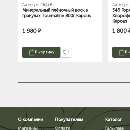
Артикул:
46329
Артикул:
Минеральный плёночный воск в
345 Гор
гранулах Tourmaline 800г Kapous
Хлорофи
Kapous
1 980 ₽
1 800 
В корзину
В 
О компании
Покупателям
Каталог
Магазины
Оплата
Гель-лаки