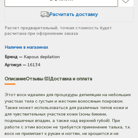
Расчитать доставку
Расчет предварительный, точная стоимость будет
расчитана при оформлении заказа
Наличие в магазинах
Бренд —
Kapous depilation
(на карте)
Артикул —
16134
Тел: +7-964-603-4984
Описание
Отзывы (0)
Доставка и оплата
(на карте)
Тел: +7-903-947-9492
Этот воск идеален для процедуры депиляции на небольших
участках тела с густым и жестким волосяным покровом.
(на карте)
Также может использоваться для различных типов кожи и
Тел: +7-3852-721-001
для чувствительных участков кожи (зоны бикини,
подмышечных впадин, а также над верхней губой). При
работе с этим воском не требуется применение талька, т.к.
воск не прилипает к рукам и ногтям, не крошится и не