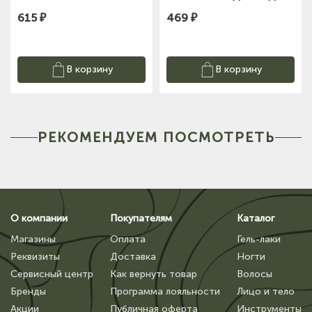
NN_F03-180-P_(30)
615 ₽
469 ₽
Nippon Nippers
В корзину
В корзину
РЕКОМЕНДУЕМ ПОСМОТРЕТЬ
О компании
Покупателям
Каталог
Магазины
Оплата
Гель-лаки
Реквизиты
Доставка
Ногти
Сервисный центр
Как вернуть товар
Волосы
Бренды
Программа лояльности
Лицо и тело
Акции
Публичная оферта
Инструменты