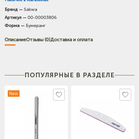
Бренд —
Sakwa
(на карте)
Артикул —
00-00003806
Тел: +7-3854-222-223
Форма —
Бумеранг
(на карте)
Описание
Отзывы (0)
Доставка и оплата
Тел: +7-903-947-9492
(на карте)
Тел: +7-960-956-9598
ПОПУЛЯРНЫЕ В РАЗДЕЛЕ
New