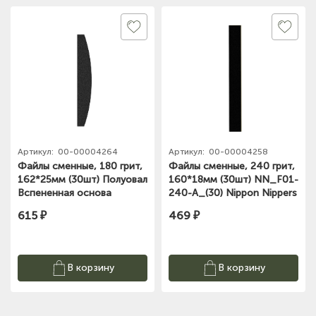
Артикул:
00-00004264
Артикул:
00-00004258
Файлы сменные, 180 грит,
Файлы сменные, 240 грит,
162*25мм (30шт) Полуовал
160*18мм (30шт) NN_F01-
Вспененная основа
240-A_(30) Nippon Nippers
NN_F03-180-P_(30)
615 ₽
469 ₽
Nippon Nippers
В корзину
В корзину