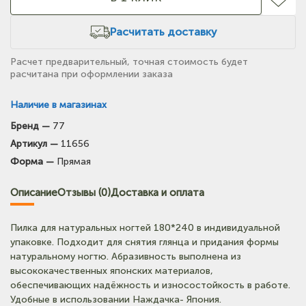
Расчитать доставку
Расчет предварительный, точная стоимость будет
расчитана при оформлении заказа
Наличие в магазинах
Бренд —
77
(на карте)
Артикул —
11656
Тел: +7-903-947-9492
Форма —
Прямая
(на карте)
Описание
Отзывы (0)
Доставка и оплата
Тел: +7-3852-721-001
Пилка для натуральных ногтей 180*240 в индивидуальной
упаковке. Подходит для снятия глянца и придания формы
натуральному ногтю. Абразивность выполнена из
высококачественных японских материалов,
обеспечивающих надёжность и износостойкость в работе.
Удобные в использовании Наждачка- Япония.