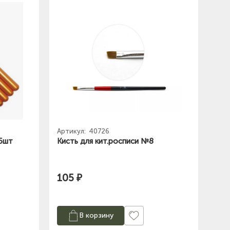
Артикул:
40726
 5шт
Кисть для кит.росписи №8
105 ₽
В корзину