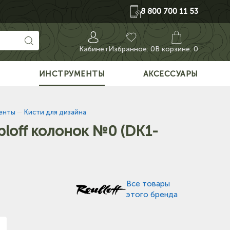
8 800 700 11 53
Кабинет
Избранное:
0
В корзине: 0
О
ИНСТРУМЕНТЫ
АКСЕССУАРЫ
енты
—
Кисти для дизайна
bloff колонок №0 (DK1-
Все товары
этого бренда