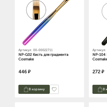
Артикул:
00-00022711
Артикул:
NP-G02 Кисть для градиента
NP-104 
Cosmake
Cosmak
446 ₽
272 ₽
В корзину
В 