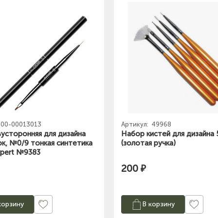
00-00013013
Артикул:
49968
вусторонняя для дизайна
Набор кистей для дизайна
к, №0/9 тонкая синтетика
(золотая ручка)
xpert №9383
200 ₽
корзину
В корзину