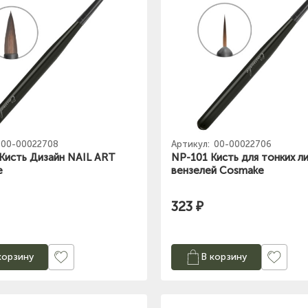
00-00022708
Артикул:
00-00022706
Кисть Дизайн NAIL ART
NP-101 Кисть для тонких ли
e
вензелей Cosmake
323 ₽
корзину
В корзину