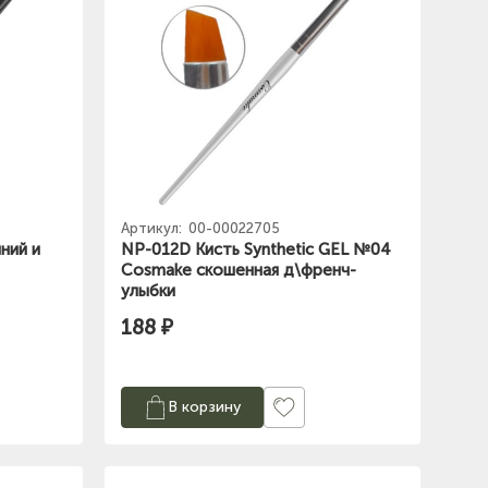
Артикул:
00-00022705
ний и
NP-012D Кисть Synthetic GEL №04
Cosmake скошенная д\френч-
улыбки
188 ₽
В корзину