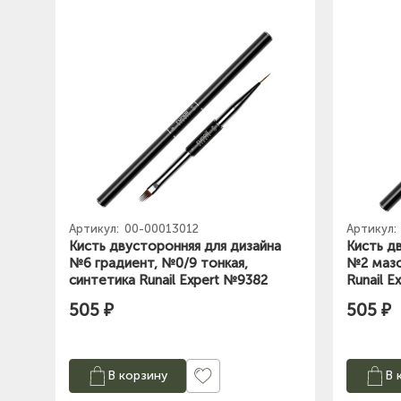
Артикул:
00-00013012
Артикул:
Кисть двусторонняя для дизайна
Кисть д
№6 градиент, №0/9 тонкая,
№2 мазо
синтетика Runail Expert №9382
Runail E
505 ₽
505 ₽
В корзину
В 