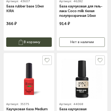
Артикул:
43607
Артикул:
46282
База rubber base 10мл
База каучуковая для гель-
KIRA
лака Coco milk белая
полупрозрачная 16мл
Patrisa Nail
366 ₽
914 ₽
В корзину
Нет в наличии
Артикул:
35375
Артикул:
44068
Каучуковая база Medium
База каучуковая