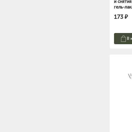
и снятия
гель-ла
173 ₽
В 