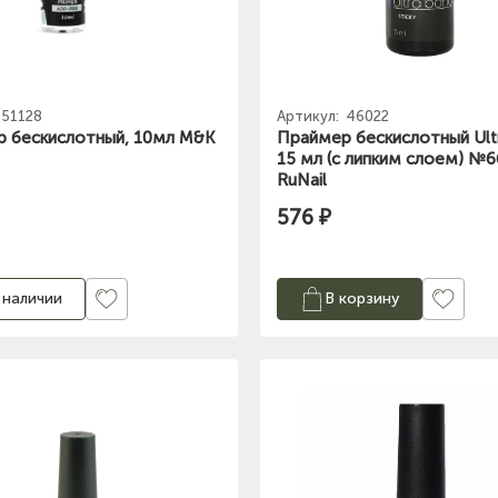
51128
Артикул:
46022
 бескислотный, 10мл M&K
Праймер бескислотный Ult
15 мл (с липким слоем) №
RuNail
576 ₽
 наличии
В корзину