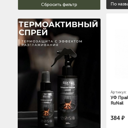
По назв
Артикул:
УФ Прай
RuNail
384 ₽