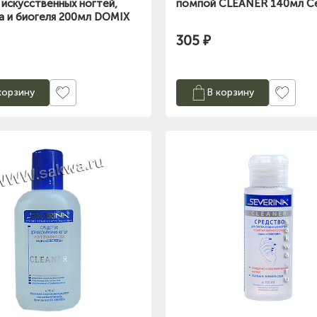
 искусственных ногтей,
помпой CLEANER 140мл С
ка и биогеля 200мл DOMIX
305 ₽
корзину
В корзину