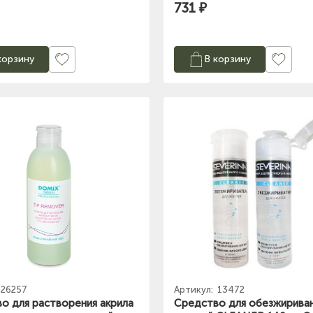
731 ₽
корзину
В корзину
26257
Артикул:
13472
о для растворения акрила
Средство для обезжириван