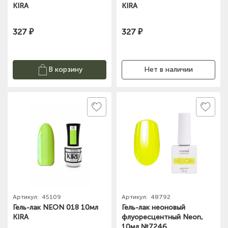
KIRA
KIRA
327 ₽
327 ₽
В корзину
Нет в наличии
Артикул:
45109
Артикул:
48792
Гель-лак NEON 018 10мл
Гель-лак неоновый
KIRA
флуоресцентный Neon,
10мл №7246