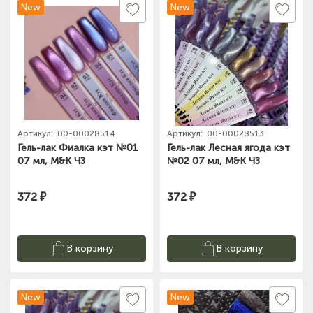
New
New
Артикул:
00-00028514
Артикул:
00-00028513
Гель-лак Фиалка кэт №01
Гель-лак Лесная ягода кэт
07 мл, M&K ЧЗ
№02 07 мл, M&K ЧЗ
372 ₽
372 ₽
В корзину
В корзину
New
New