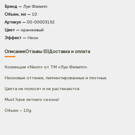
Бренд —
Луи Филипп
(на карте)
Объем, мл —
10
Тел: +7-3854-222-223
Артикул —
00-00003192
Цвет —
оранжевый
(на карте)
Эффект —
Неон
Тел: +7-903-947-9492
Описание
Отзывы (0)
Доставка и оплата
Коллекция «Neon» от ТМ «Луи Филипп».
Неоновые оттенки, пигментированные и плотные.
Цвета не полосят и не растекаются.
Must have летнего сезона!
Объем – 10g.