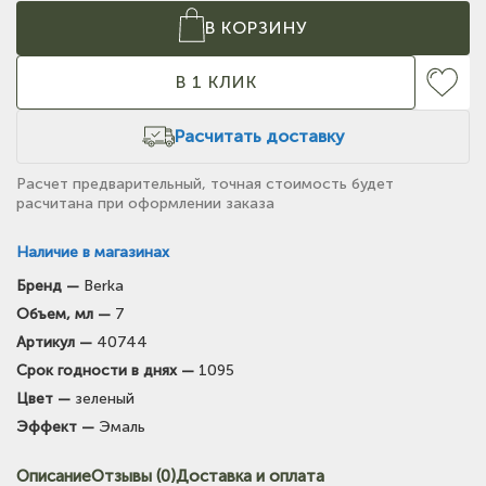
В КОРЗИНУ
В 1 КЛИК
Расчитать доставку
Расчет предварительный, точная стоимость будет
расчитана при оформлении заказа
Наличие в магазинах
Бренд —
Berka
(на карте)
Объем, мл —
7
Тел: +7-903-947-7028
Артикул —
40744
Срок годности в днях —
1095
(на карте)
Цвет —
зеленый
Тел: +7-3854-222-223
Эффект —
Эмаль
(на карте)
Описание
Отзывы (0)
Доставка и оплата
Тел: +7-964-603-4984