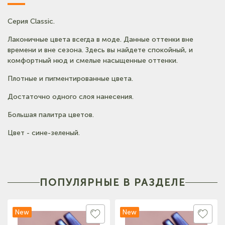
Серия Classic.
(на карте)
Тел: +7-903-947-9492
Лаконичные цвета всегда в моде. Данные оттенки вне
времени и вне сезона. Здесь вы найдете спокойный, и
комфортный нюд и смелые насыщенные оттенки.
(на карте)
Тел: +7-3852-721-001
Плотные и пигментированные цвета.
Достаточно одного слоя нанесения.
(на карте)
Большая палитра цветов.
Тел: +7-960-965-6706
Цвет - сине-зеленый.
(на карте)
Тел: +7-960-956-9598
ПОПУЛЯРНЫЕ В РАЗДЕЛЕ
New
New