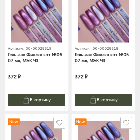
Артикул:
00-00028519
Артикул:
00-00028518
Гель-лак Фиалка кэт №06
Гель-лак Фиалка кэт №05
07 мл, M&K ЧЗ
07 мл, M&K ЧЗ
372 ₽
372 ₽
В корзину
В корзину
New
New