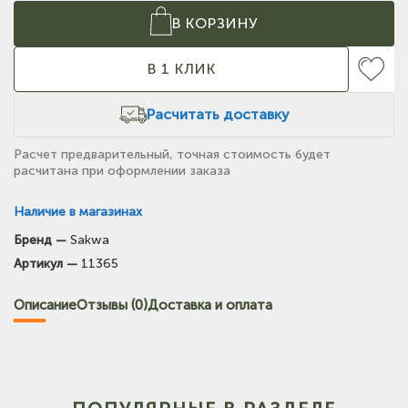
В КОРЗИНУ
В 1 КЛИК
Расчитать доставку
Расчет предварительный, точная стоимость будет
расчитана при оформлении заказа
Наличие в магазинах
Бренд —
Sakwa
(на карте)
Артикул —
11365
Тел: +7-903-947-7028
Описание
Отзывы (0)
Доставка и оплата
(на карте)
Тел: +7-3854-222-223
(на карте)
Тел: +7-964-603-4984