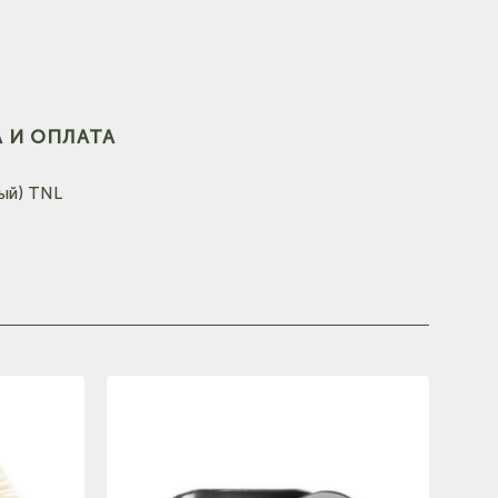
(на карте)
 И ОПЛАТА
вый) TNL