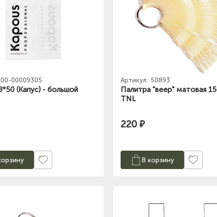
00-00009305
Артикул:
50893
8*50 (Капус) - большой
Палитра "веер" матовая 1
TNL
220 ₽
корзину
В корзину