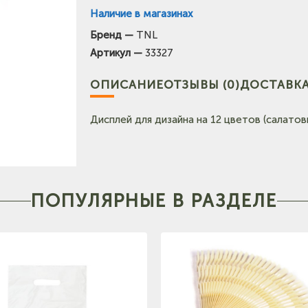
Наличие в магазинах
Бренд —
TNL
(на карте)
Артикул —
33327
Тел: +7-903-947-7028
ОПИСАНИЕ
ОТЗЫВЫ (0)
ДОСТАВКА
Тел: +7-960-965-6706
Дисплей для дизайна на 12 цветов (салато
ПОПУЛЯРНЫЕ В РАЗДЕЛЕ