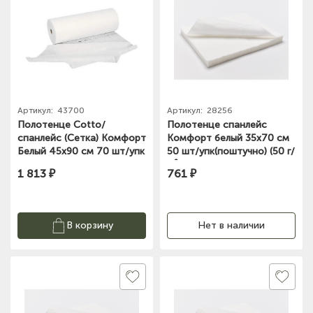
Артикул:
43700
Артикул:
28256
Полотенце Cotto/
Полотенце спанлейс
спанлейс (Сетка) Комфорт
Комфорт белый 35х70 см
Белый 45х90 см 70 шт/упк
50 шт/упк(поштучно) (50 г/
Рулон, 603-271
м²) Чистовье 02-974
1 813 ₽
761 ₽
В корзину
Нет в наличии