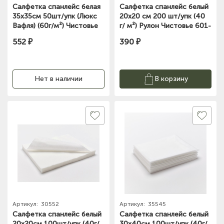
Салфетка спанлейс белая
Салфетка спанлейс белый
35х35см 50шт/упк (Люкс
20х20 см 200 шт/упк (40
Вафля) (60г/м²) Чистовье
г/ м²) Рулон Чистовье 601-
03-856
744
552 ₽
390 ₽
Нет в наличии
В корзину
Артикул:
30552
Артикул:
35545
Салфетка спанлейс белый
Салфетка спанлейс белый
20х20см 100шт/упк (40г/
30х40см 100шт/упк (40г/