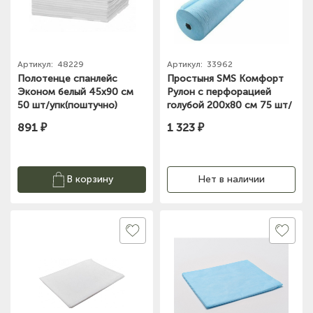
Артикул:
48229
Артикул:
33962
Полотенце спанлейс
Простыня SMS Комфорт
Эконом белый 45х90 см
Рулон с перфорацией
50 шт/упк(поштучно)
голубой 200х80 см 75 шт/
Чистовье 603-085
упк Чистовье 600-497
891 ₽
1 323 ₽
В корзину
Нет в наличии