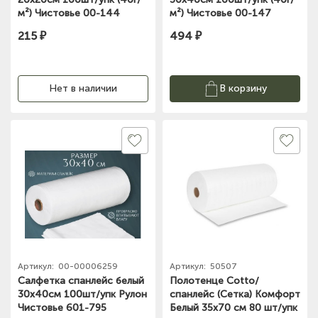
м²) Чистовье 00-144
м²) Чистовье 00-147
215 ₽
494 ₽
Нет в наличии
В корзину
Артикул:
00-00006259
Артикул:
50507
Салфетка спанлейс белый
Полотенце Cotto/
30х40см 100шт/упк Рулон
спанлейс (Сетка) Комфорт
Чистовье 601-795
Белый 35х70 см 80 шт/упк